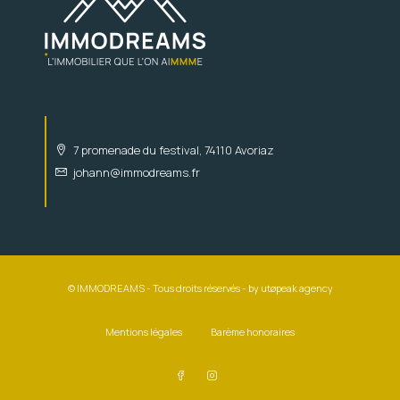
7 promenade du festival, 74110 Avoriaz
johann@immodreams.fr
© IMMODREAMS - Tous droits réservés - by
utøpeak agency
Mentions légales
Barème honoraires